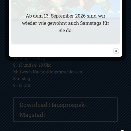
Filiale Sindelfingen:
Ziegelstraße 13
Ab dem 13. September 2026 sind wir
71063 Sindelfingen
wieder wie gewohnt auch Samstags für
Tel.:
07031-812105
Sie da.
Fax.:
07031-877604
Routenplaner (Google-Maps)
Öffnungszeiten:
Montag–Freitag
9–13 und 14–18 Uhr
Mittwoch Nachmittags geschlossen
Samstag
9–13 Uhr
Download Hausprospekt
Magstadt