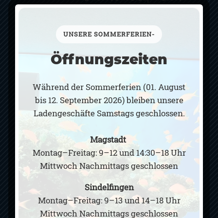
UNSERE SOMMERFERIEN-
Öffnungszeiten
Stammsitz:
Gottlieb-Daimler-Straße 14
71106 Magstadt
Während der Sommerferien (01. August
Tel.:
07159-949856
bis 12. September 2026) bleiben unsere
Fax.:
07159-949857
Ladengeschäfte Samstags geschlossen.
Routenplaner (Google-Maps)
Öffnungszeiten:
Magstadt
Montag–Freitag
Montag–Freitag: 9–12 und 14:30–18 Uhr
9–12 und 14:30–18 Uhr
Mittwoch Nachmittags geschlossen
Mittwoch Nachmittags geschlossen
Samstag
Sindelfingen
9–13 Uhr
Montag–Freitag: 9–13 und 14–18 Uhr
(im August Sa. geschlossen)
Mittwoch Nachmittags geschlossen