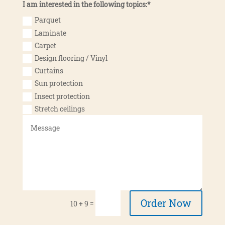
I am inte­res­ted in the fol­lo­wing topics:*
Par­quet
Lami­na­te
Car­pet
Design flo­o­ring / Vinyl
Curta­ins
Sun pro­tec­tion
Insect pro­tec­tion
Stretch cei­lings
Order Now
=
10 + 9