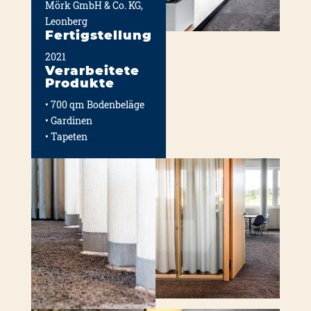
Mörk GmbH & Co. KG,
Leon­berg
Fertigstellung
2021
Verarbeitete
Produkte
• 700 qm Boden­be­lä­ge
• Gar­di­nen
• Tape­ten