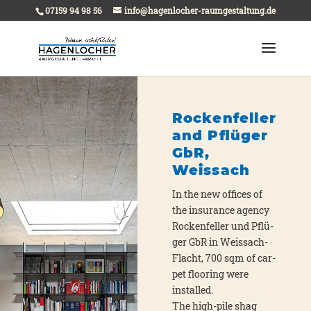
07159 94 98 56
info@hagenlocher-raumgestaltung.de
Rockenfeller
and Pflüger
GbR,
Weissach
In the new offices of
the insu­rance agen­cy
Rocken­fel­ler und Pflü­
ger GbR in Weiss­ach-
Flacht, 700 sqm of car­
pet flo­o­ring were
instal­led.
The high-pile shag