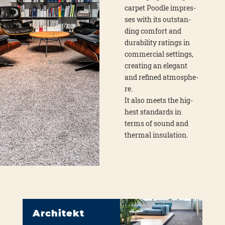
car­pet Pood­le impres­
ses with its out­stan­
ding com­fort and
dura­bi­li­ty ratings in
com­mer­cial set­tings,
crea­ting an ele­gant
and refi­ned atmo­sphe­
re.
It also meets the hig­
hest stan­dards in
terms of sound and
ther­mal insu­la­ti­on.
Architekt