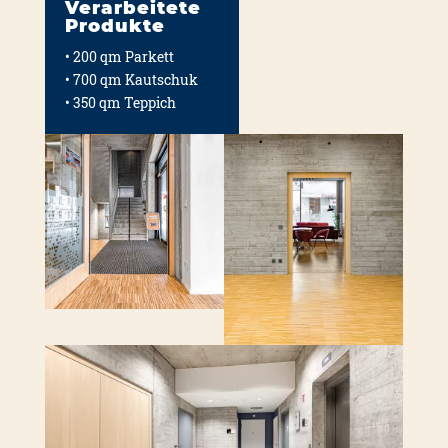
Verarbeitete
Produkte
• 200 qm Par­kett
• 700 qm Kau­tschuk
• 350 qm Tep­pich