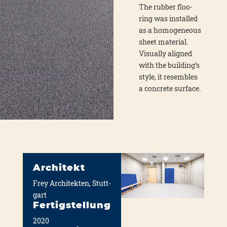
The rub­ber flo­o­
ring was instal­led
as a homo­ge­neous
sheet mate­ri­al.
Visual­ly ali­gned
with the building’s
style, it resem­bles
a con­cre­te sur­face.
Architekt
Frey Archi­tek­ten, Stutt­
gart
Fertigstellung
2020