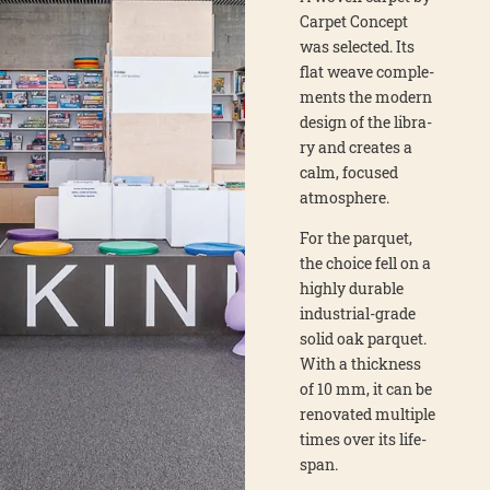
Car­pet Con­cept
was sel­ec­ted. Its
flat wea­ve com­ple­
ments the modern
design of the libra­
ry and crea­tes a
calm, focu­sed
atmo­sphe­re.
For the par­quet,
the choice fell on a
high­ly dura­ble
indus­tri­al-gra­de
solid oak par­quet.
With a thic­k­ness
of 10 mm, it can be
reno­va­ted mul­ti­ple
times over its life­
span.