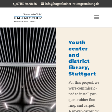
07159 94 98 56
info@hagenlocher-raumgestaltung.de
Youth
center
and
district
library,
Stuttgart
For this pro­ject, we
were com­mis­sio­
ned to install par­
quet, rub­ber flo­o­
ring, and car­pet.
A woven car­pet by