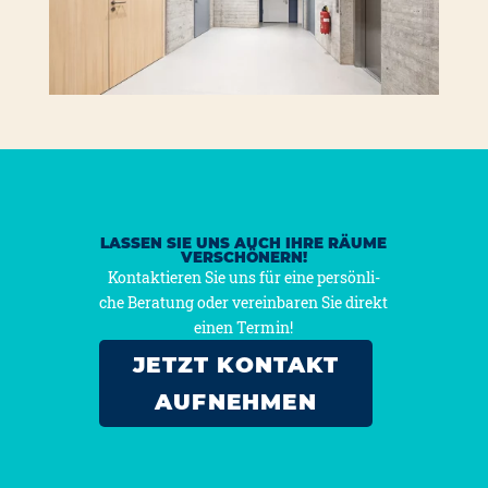
LASSEN SIE UNS AUCH IHRE RÄUME
VERSCHÖNERN!
Kon­tak­tie­ren Sie uns für eine per­sön­li­
che Bera­tung oder ver­ein­ba­ren Sie direkt
einen Ter­min!
JETZT KONTAKT
AUFNEHMEN